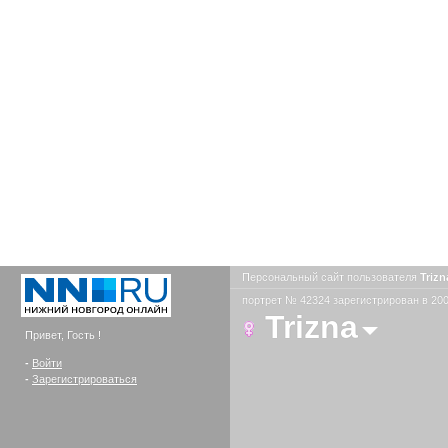
Персональный сайт пользователя
Triz
портрет № 42324 зарегистрирован в 200
Trizna
Привет, Гость !
-
Войти
-
Зарегистрироваться