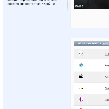
зарегистрированные пользователи
посетившие портрет за 7 дней - 0
Trizna состоит в
клу
КО
Ак
Ap
Ма
Фи