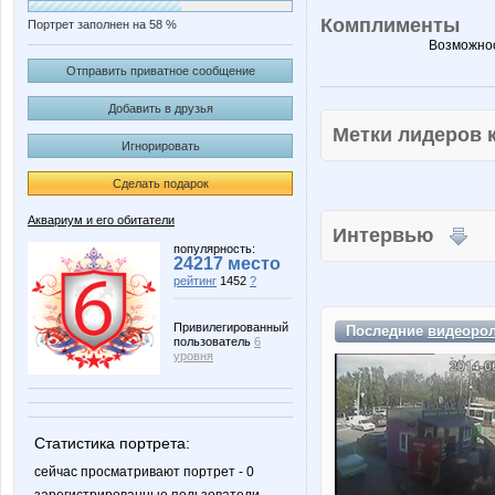
Комплименты
Портрет заполнен на 58 %
Возможнос
Отправить приватное сообщение
Добавить в друзья
Метки лидеров
Игнорировать
Сделать подарок
Аквариум и его обитатели
Интервью
популярность:
24217 место
рейтинг
1452
?
Привилегированный
Последние
видеоро
пользователь
6
уровня
Статистика портрета:
сейчас просматривают портрет - 0